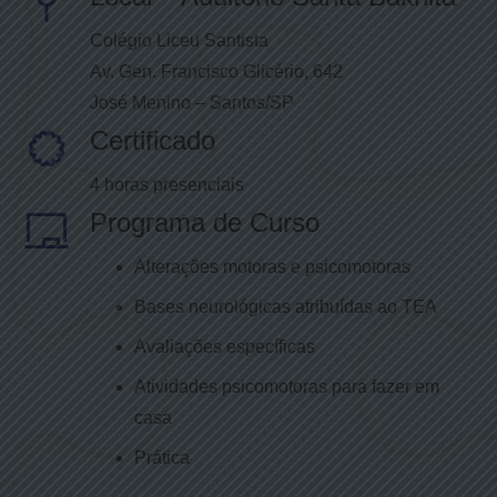
Colégio Liceu Santista
Av. Gen. Francisco Glicério, 642
José Menino – Santos/SP
Certificado
4 horas presenciais
Programa de Curso
Alterações motoras e psicomotoras
Bases neurológicas atribuídas ao TEA
Avaliações específicas
Atividades psicomotoras para fazer em
casa
Prática