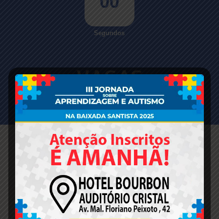
00
Segundos
VAGAS
ESGOTADAS!
Doação de
alimentos
não perecíveis